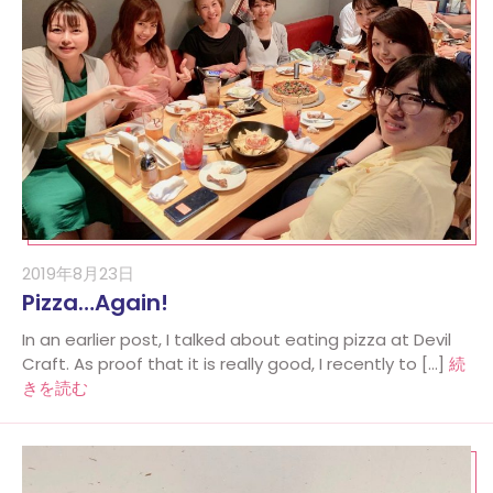
2019年8月23日
Pizza…Again!
In an earlier post, I talked about eating pizza at Devil
Craft. As proof that it is really good, I recently to […]
続
きを読む