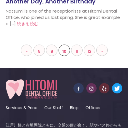
Another Day, Another Birthday
Natsumi is one of the receptionists at Hitomi Dental
Office, who joined us last spring. She is great example
o […]
続きを読む
«
8
9
10
11
12
»
Services & Price
Our Staff
Blog
Offices
江戸川橋と赤坂両院ともに、交通の便が良く、駅やバス停からも