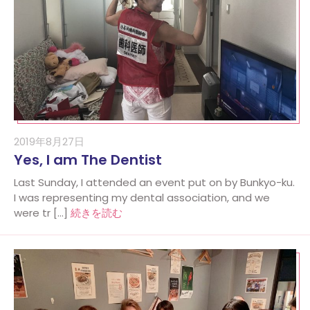
2019年8月27日
Yes, I am The Dentist
Last Sunday, I attended an event put on by Bunkyo-ku.
I was representing my dental association, and we
were tr […]
続きを読む