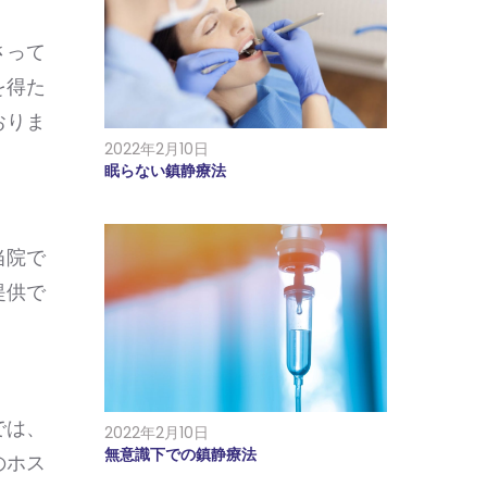
さって
を得た
おりま
2022年2月10日
眠らない鎮静療法
当院で
提供で
では、
2022年2月10日
無意識下での鎮静療法
のホス