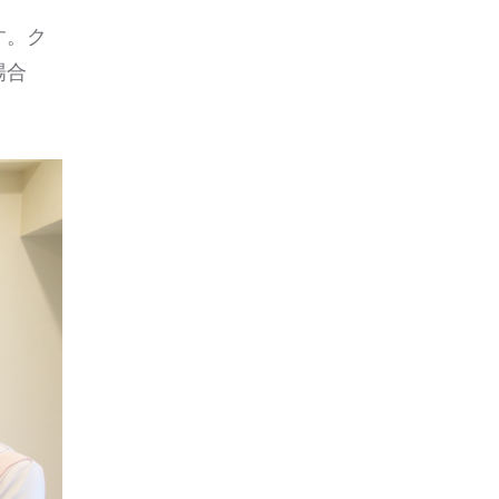
す。ク
場合