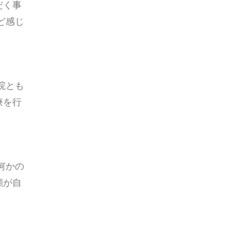
だく事
ど感じ
院とも
療を行
何かの
顔が自